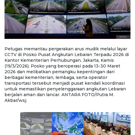
Petugas memantau pergerakan arus mudik melalui layar
P
CCTV di Posko Pusat Angkutan Lebaran Terpadu 2026 di
k
Kantor Kementerian Perhubungan, Jakarta, Kamis
T
(19/3/2026). Posko yang beroperasi pada 13-30 Maret
Ja
2026 dan melibatkan pemangku kepentingan dari
1
berbagai kementerian, lembaga, serta operator
k
transportasi tersebut menjadi pusat kendali koordinasi
op
untuk memastikan penyelenggaraan angkutan Lebaran
k
berjalan aman dan lancar. ANTARA FOTO/Putra M.
a
Akbar/wsj.
F