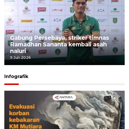
Gabung Persebaya, striker timnas
Ramadhan Sananta kembali asah
naluri
9 Juli 2026
Infografik