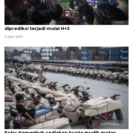
Puncak arus balik Lebaran ke Jabodetabek
diprediksi terjadi mulai H+3
11 April 2024
Foto
Foto: Kemenhub sediakan kuota mudik motor