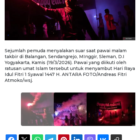
Sejumlah pemuda menyalakan suar saat pawai malam
S
takbir di Balangan, Sendangrejo, MInggir, Sleman, D.I
ta
Yogyakarta, Kamis (19/3/2026). Pawai yang diikuti oleh
Yo
ya
ratusan umat Islam tersebut untuk menyambut Hari Raya
r
Idul Fitri 1 Syawal 1447 H. ANTARA FOTO/Andreas Fitri
Id
Atmoko/wsj.
A