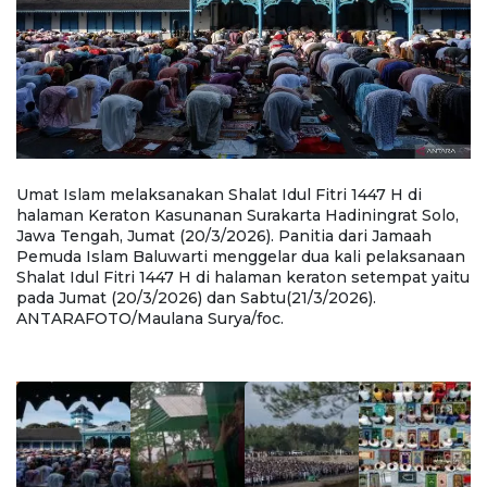
Umat Islam melaksanakan Shalat Idul Fitri 1447 H di
Ja
halaman Keraton Kasunanan Surakarta Hadiningrat Solo,
H
Jawa Tengah, Jumat (20/3/2026). Panitia dari Jamaah
S
Pemuda Islam Baluwarti menggelar dua kali pelaksanaan
me
Shalat Idul Fitri 1447 H di halaman keraton setempat yaitu
Sy
pada Jumat (20/3/2026) dan Sabtu(21/3/2026).
m
ANTARAFOTO/Maulana Surya/foc.
p
F