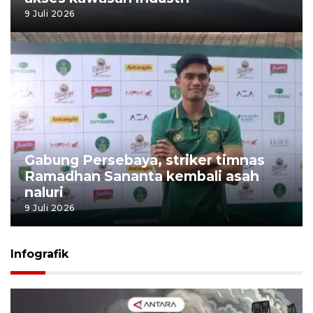
9 Juli 2026
Gabung Persebaya, striker timnas
Ramadhan Sananta kembali asah
naluri
9 Juli 2026
Infografik