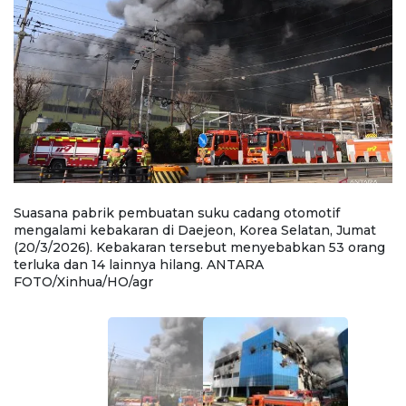
Suasana pabrik pembuatan suku cadang otomotif
P
mengalami kebakaran di Daejeon, Korea Selatan, Jumat
a
(20/3/2026). Kebakaran tersebut menyebabkan 53 orang
ot
n
terluka dan 14 lainnya hilang. ANTARA
K
FOTO/Xinhua/HO/agr
1