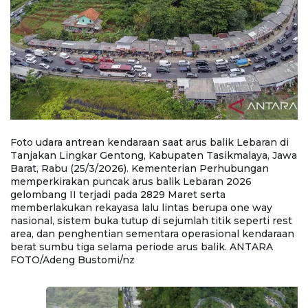
i
Foto udara antrean kendaraan saat arus balik Lebaran di
Fo
wa
Tanjakan Lingkar Gentong, Kabupaten Tasikmalaya, Jawa
T
Barat, Rabu (25/3/2026). Kementerian Perhubungan
B
memperkirakan puncak arus balik Lebaran 2026
m
gelombang II terjadi pada 2829 Maret serta
ge
memberlakukan rekayasa lalu lintas berupa one way
m
t
nasional, sistem buka tutup di sejumlah titik seperti rest
na
an
area, dan penghentian sementara operasional kendaraan
a
berat sumbu tiga selama periode arus balik. ANTARA
b
FOTO/Adeng Bustomi/nz
F