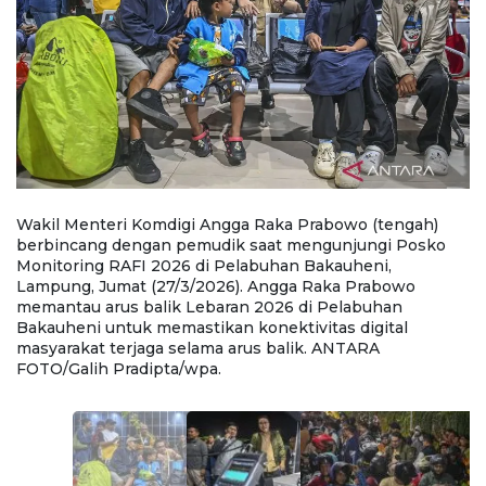
Wakil Menteri Komdigi Angga Raka Prabowo (tengah)
W
i
berbincang dengan pemudik saat mengunjungi Posko
b
Monitoring RAFI 2026 di Pelabuhan Bakauheni,
2
s
Lampung, Jumat (27/3/2026). Angga Raka Prabowo
(
di
memantau arus balik Lebaran 2026 di Pelabuhan
L
Bakauheni untuk memastikan konektivitas digital
me
masyarakat terjaga selama arus balik. ANTARA
s
FOTO/Galih Pradipta/wpa.