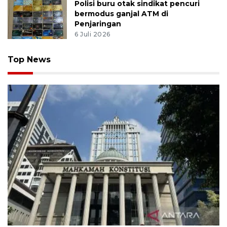
Polisi buru otak sindikat pencuri
bermodus ganjal ATM di
Penjaringan
6 Juli 2026
Top News
MK uji materi UU Peradilan Agama perihal isbat