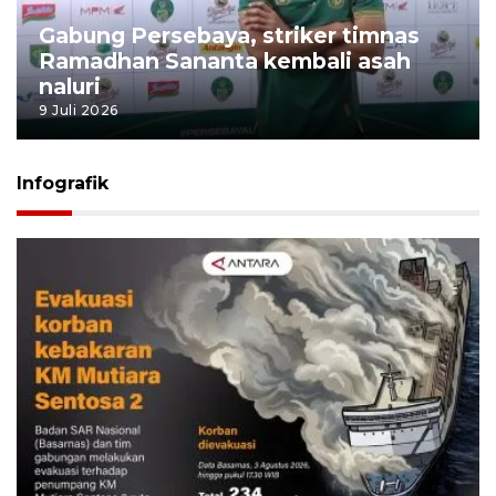
Gabung Persebaya, striker timnas
Ramadhan Sananta kembali asah
naluri
9 Juli 2026
Infografik