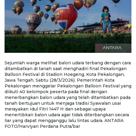
Sejumlah warga melihat balon udara terbang dengan cara
W
ditambatkan di tanah saat menghadiri final Pekalongan
S
Balloon Festival di Stadion Hoegeng, Kota Pekalongan,
Bo
r
Jawa Tengah, Sabtu (28/3/2026). Pemerintah Kota
S
Pekalongan menggelar Pekalongan Balloon Festival yang
s
ta
diikuti 40 kelompok peserta pada final dengan
me
menerbangkan balon udara yang telah ditambatkan pada
k
tanah bertujuan untuk menjaga tradisi Syawalan usai
k
merayakan Idul Fitri 1447 H dan sebagai upaya
A
menertibkan balon udara agar tidak diterbangkan secara
liar yang dapat mengganggu lalu lintas udara. ANTARA
FOTO/Harviyan Perdana Putra/bar