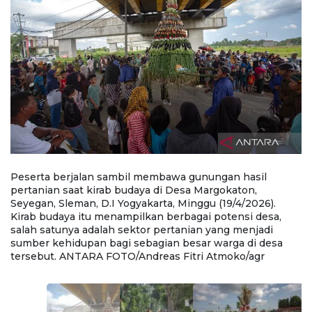
Peserta berjalan sambil membawa gunungan hasil
P
pertanian saat kirab budaya di Desa Margokaton,
p
Seyegan, Sleman, D.I Yogyakarta, Minggu (19/4/2026).
Se
Kirab budaya itu menampilkan berbagai potensi desa,
K
an
salah satunya adalah sektor pertanian yang menjadi
s
sumber kehidupan bagi sebagian besar warga di desa
s
tersebut. ANTARA FOTO/Andreas Fitri Atmoko/agr
t