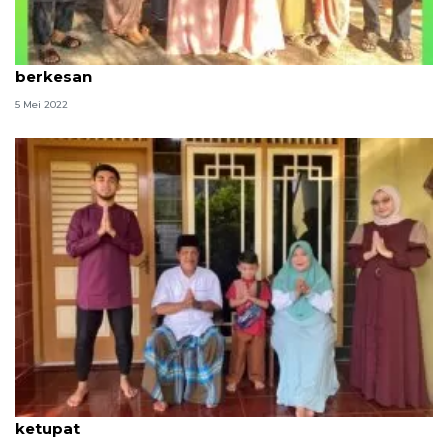
Striker PSS Mila sebut Lebaran tahun ini sangat
berkesan
5 Mei 2022
Pemain PSS Arsyad rayakan Lebaran dengan pesta
ketupat