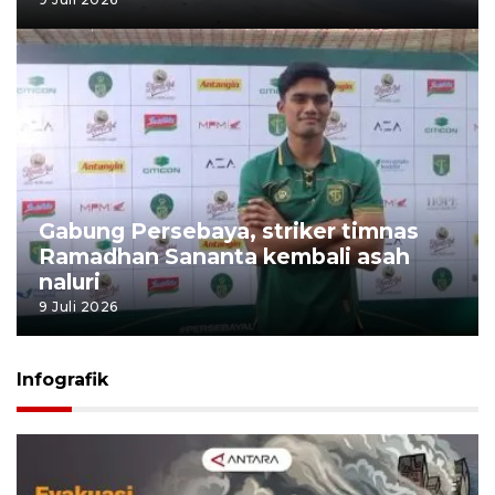
Gabung Persebaya, striker timnas
Ramadhan Sananta kembali asah
naluri
9 Juli 2026
Infografik