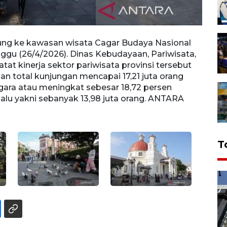
ung ke kawasan wisata Cagar Budaya Nasional
Sejum
gu (26/4/2026). Dinas Kebudayaan, Pariwisata,
Kota 
t kinerja sektor pariwisata provinsi tersebut
dan E
an total kunjungan mencapai 17,21 juta orang
pada 
ara atau meningkat sebesar 18,72 persen
baik 
alu yakni sebanyak 13,98 juta orang. ANTARA
diban
FOTO/
T