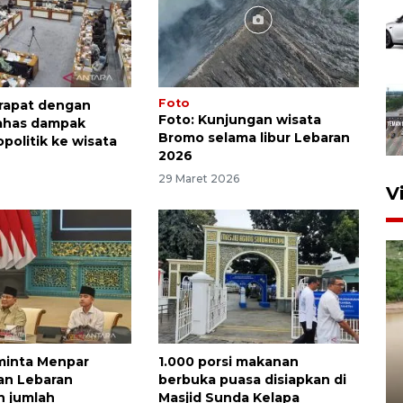
Foto
I rapat dengan
Foto: Kunjungan wisata
ahas dampak
Bromo selama libur Lebaran
politik ke wisata
2026
29 Maret 2026
V
minta Menpar
1.000 porsi makanan
an Lebaran
berbuka puasa disiapkan di
n jumlah
Masjid Sunda Kelapa