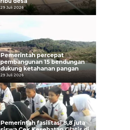
ribu desa
29 Juli 2026
Pemerintah percepat
pembangunan 15 bendungan
dukung ketahanan pangan
29 Juli 2026
Pemerintah fasilitasi 8,8 juta
siswa Cek Kesehatan Gratis di