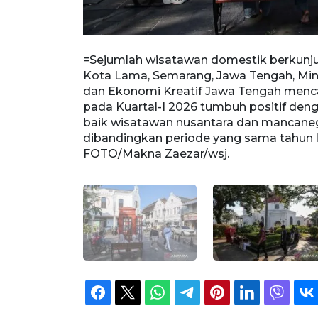
a Nasional
=Sejumlah wisatawan domestik berkunj
, Pariwisata,
Kota Lama, Semarang, Jawa Tengah, Ming
nsi tersebut
dan Ekonomi Kreatif Jawa Tengah mencata
juta orang
pada Kuartal-I 2026 tumbuh positif deng
 persen
baik wisatawan nusantara dan mancaneg
ng. ANTARA
dibandingkan periode yang sama tahun l
FOTO/Makna Zaezar/wsj.