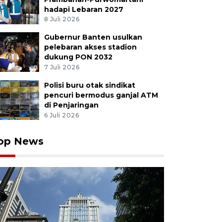
hadapi Lebaran 2027
8 Juli 2026
Gubernur Banten usulkan
lah wisatawan domestik berkunjung ke kawasan wisat
pelebaran akses stadion
Lama, Semarang, Jawa Tengah, Minggu (26/4/2026). Din
dukung PON 2032
konomi Kreatif Jawa Tengah mencatat kinerja sektor pa
7 Juli 2026
Kuartal-I 2026 tumbuh positif dengan total kunjungan m
wisatawan nusantara dan mancanegara atau meningkat 
Polisi buru otak sindikat
pencuri bermodus ganjal ATM
dingkan periode yang sama tahun lalu yakni sebanyak 1
di Penjaringan
Makna Zaezar/wsj.
6 Juli 2026
op News