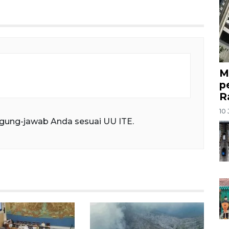
M
p
R
10 
gung-jawab Anda sesuai UU ITE.