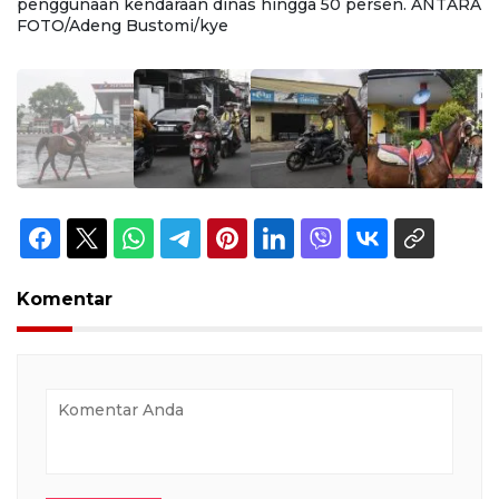
RA
penggunaan kendaraan dinas hingga 50 persen. ANTARA
p
FOTO/Adeng Bustomi/kye
F
Komentar