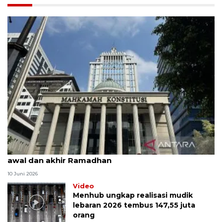
MK uji materi UU Peradilan Agama perihal isbat
awal dan akhir Ramadhan
10 Juni 2026
Video
Menhub ungkap realisasi mudik
lebaran 2026 tembus 147,55 juta
orang