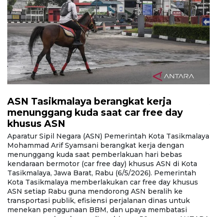
ASN Tasikmalaya berangkat kerja
A
menunggang kuda saat car free day
m
khusus ASN
k
ya
Aparatur Sipil Negara (ASN) Pemerintah Kota Tasikmalaya
A
Mohammad Arif Syamsani berangkat kerja dengan
M
menunggang kuda saat pemberlakuan hari bebas
m
kendaraan bermotor (car free day) khusus ASN di Kota
k
Tasikmalaya, Jawa Barat, Rabu (6/5/2026). Pemerintah
Ta
Kota Tasikmalaya memberlakukan car free day khusus
K
ASN setiap Rabu guna mendorong ASN beralih ke
A
transportasi publik, efisiensi perjalanan dinas untuk
tr
menekan penggunaan BBM, dan upaya membatasi
m