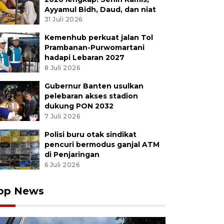
Ayyamul Bidh, Daud, dan niat
31 Juli 2026
Kemenhub perkuat jalan Tol
an muda mementaskan teater berjudul Meja no 30 saa
Prambanan-Purwomartani
r Festival atau Yutfest 2026 di Taman Budaya Yogyakart
hadapi Lebaran 2027
2026). Kegiatan yang berlangsung hingga 8 Mei 2026 i
8 Juli 2026
pok teater guna membuka ruang bagi generasi muda 
Andreas Fitri Atmoko/YU
Gubernur Banten usulkan
pelebaran akses stadion
dukung PON 2032
7 Juli 2026
Polisi buru otak sindikat
pencuri bermodus ganjal ATM
di Penjaringan
6 Juli 2026
op News