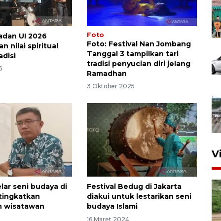
Foto
adan UI 2026
Foto: Festival Nan Jombang
 nilai spiritual
Tanggal 3 tampilkan tari
adisi
tradisi penyucian diri jelang
6
Ramadhan
3 Oktober 2025
V
lar seni budaya di
Festival Bedug di Jakarta
 tingkatkan
diakui untuk lestarikan seni
n wisatawan
budaya Islami
4
16 Maret 2024