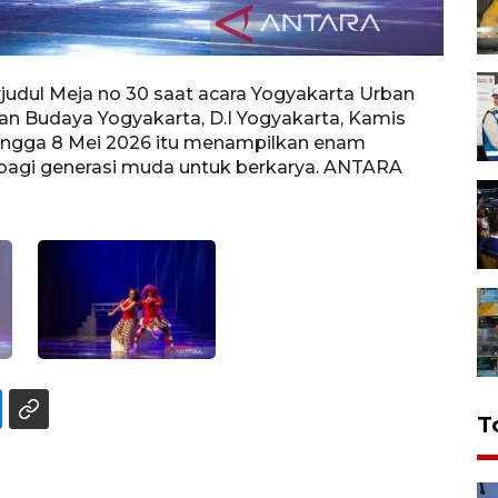
dul Meja no 30 saat acara Yogyakarta Urban
Senim
man Budaya Yogyakarta, D.I Yogyakarta, Kamis
Teate
hingga 8 Mei 2026 itu menampilkan enam
(7/5/
agi generasi muda untuk berkarya. ANTARA
kelom
FOTO/
T