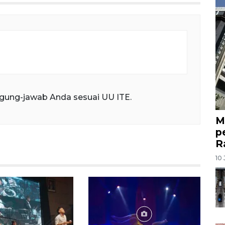
gung-jawab Anda sesuai UU ITE.
M
p
R
10 