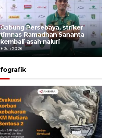
Gabung Persebaya, striker
timnas Ramadhan Sananta
kembali asah naluri
9 Juli 2026
nfografik