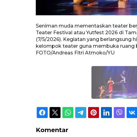
karta Urban
Seniman muda mementaskan teater berju
rta, Kamis
Teater Festival atau Yutfest 2026 di Ta
n enam
(7/5/2026). Kegiatan yang berlangsung 
a. ANTARA
kelompok teater guna membuka ruang b
FOTO/Andreas Fitri Atmoko/YU
Komentar