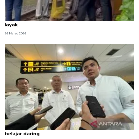
Prabowo tinjau bantaran rel Senen, siapkan hunian
layak
26 Maret 2026
Kemarin, Seskab Teddy silaturahmi Idul Fitri hingga
belajar daring