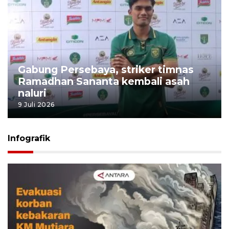
Gabung Persebaya, striker timnas
Ramadhan Sananta kembali asah
naluri
9 Juli 2026
Infografik