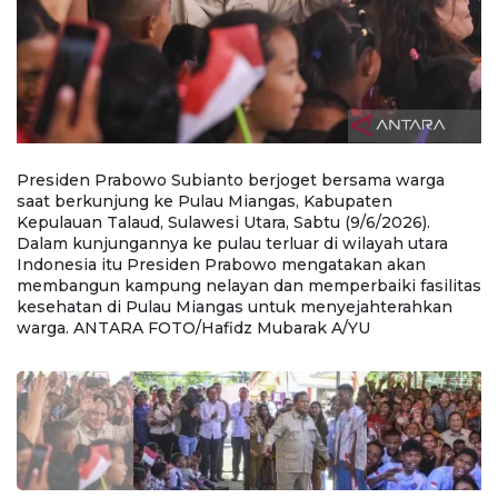
at
Presiden Prabowo Subianto berjoget bersama warga
P
saat berkunjung ke Pulau Miangas, Kabupaten
s
Kepulauan Talaud, Sulawesi Utara, Sabtu (9/6/2026).
Ke
ia
Dalam kunjungannya ke pulau terluar di wilayah utara
Da
Indonesia itu Presiden Prabowo mengatakan akan
I
membangun kampung nelayan dan memperbaiki fasilitas
m
kesehatan di Pulau Miangas untuk menyejahterahkan
k
warga. ANTARA FOTO/Hafidz Mubarak A/YU
w