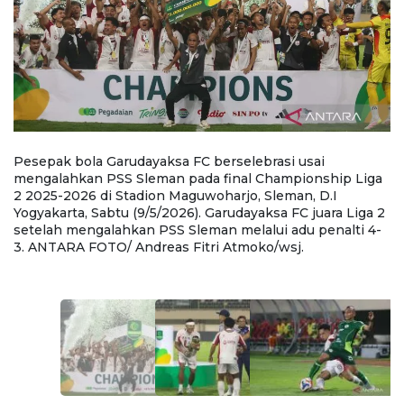
Pesepak bola Garudayaksa FC berselebrasi usai
Pe
mengalahkan PSS Sleman pada final Championship Liga
m
2 2025-2026 di Stadion Maguwoharjo, Sleman, D.I
C
Yogyakarta, Sabtu (9/5/2026). Garudayaksa FC juara Liga 2
Ma
setelah mengalahkan PSS Sleman melalui adu penalti 4-
G
3. ANTARA FOTO/ Andreas Fitri Atmoko/wsj.
S
Fi