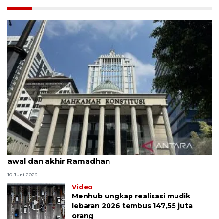
MK uji materi UU Peradilan Agama perihal isbat
awal dan akhir Ramadhan
10 Juni 2026
Video
Menhub ungkap realisasi mudik
lebaran 2026 tembus 147,55 juta
orang