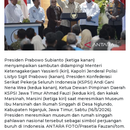
Presiden Prabowo Subianto (ketiga kanan)
P
i
menyampaikan sambutan didampingi Menteri
s
a
Ketenagakerjaan Yassierli (kiri), Kapolri Jenderal Polisi
(k
Listyo Sigit Prabowo (kanan), Presiden Konfederasi
ka
Serikat Pekerja Seluruh Indonesia (KSPSI) Andi Gani
I
Nena Wea (kedua kanan), Ketua Dewan Pimpinan Daerah
K
KSPSI Jawa Timur Ahmad Fauzi (kedua kiri), dan kakak
Ah
n
Marsinah, Marsini (ketiga kiri) saat meresmikan Museum
(
Ibu Marsinah dan Rumah Singgah di Desa Nglundo,
R
Kabupaten Nganjuk, Jawa Timur, Sabtu (16/5/2026).
J
ut
Presiden meresmikan museum dan rumah singgah
m
A
pahlawan nasional tersebut sebagai simbol perjuangan
s
buruh di Indonesia. ANTARA FOTO/Prasetia Fauzani/tom.
F