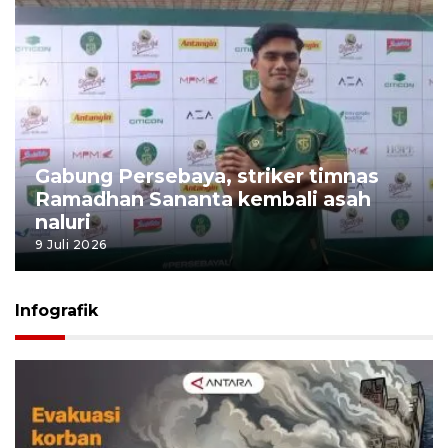
Gabung Persebaya, striker timnas
Ramadhan Sananta kembali asah
naluri
9 Juli 2026
Infografik