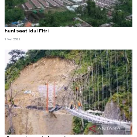
Kementerian PUPR: 300 Huntap di Lumajang siap
huni saat Idul Fitri
1 Mei 2022
Jembatan Gladak Perak terdampak Semeru