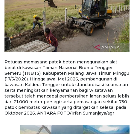
Petugas memasang patok beton menggunakan alat
P
berat di kawasan Taman Nasional Bromo Tengger
d
).
Semeru (TNBTS), Kabupaten Malang, Jawa Timur, Minggu
(
ra
(17/5/2026). Hingga awal Mei 2026, pembangunan di
(
kawasan Kaldera Tengger untuk standardisasi keamanan
k
serta meningkatkan kenyamanan bagi wisatawan
s
tersebut telah mencapai pembersihan lahan seluas lebih
t
dari 21.000 meter persegi serta pemasangan sekitar 750
d
a
patok pembatas kawasan yang ditargetkan selesai pada
p
Oktober 2026. ANTARA FOTO/Irfan Sumanjaya/agr
O