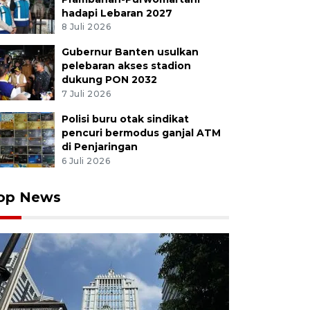
hadapi Lebaran 2027
8 Juli 2026
Gubernur Banten usulkan
ak bola Manchester United Matheus Cunha (kanan) be
pelebaran akses stadion
ottingham Forest Neco Williams (kiri) saat Liga Inggris 
dukung PON 2032
ester, Inggris, Minggu (17/5/2026). Manchester Unite
7 Juli 2026
t dengan skor akhir 3-2. ANTARA FOTO/REUTERS/Phil 
Polisi buru otak sindikat
pencuri bermodus ganjal ATM
di Penjaringan
6 Juli 2026
op News