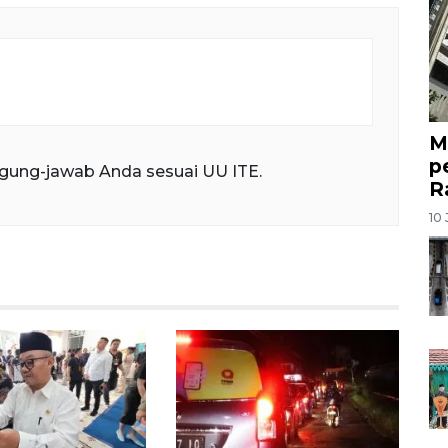
M
p
gung-jawab Anda sesuai UU ITE.
R
10 