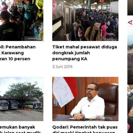
il: Penambahan
Tiket mahal pesawat diduga
 Karawang
dongkrak jumlah
ran 10 persen
penumpang KA
3 Juni 2019
temukan banyak
Qodari: Pemerintah tak puas
ik jalan saat mudik
diri meski tingkat kepuasan