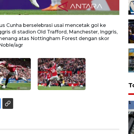
s Cunha berselebrasi usai mencetak gol ke
Pesep
is di stadion Old Trafford, Manchester, Inggris,
bola N
 menang atas Nottingham Forest dengan skor
Manch
Noble/agr
Fores
T