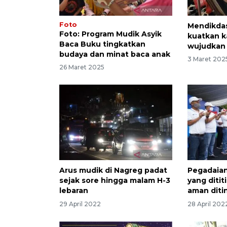
Foto
Mendikda
Foto: Program Mudik Asyik
kuatkan k
Baca Buku tingkatkan
wujudkan
budaya dan minat baca anak
3 Maret 202
26 Maret 2025
Arus mudik di Nagreg padat
Pegadaian
sejak sore hingga malam H-3
yang diti
lebaran
aman diti
29 April 2022
28 April 202