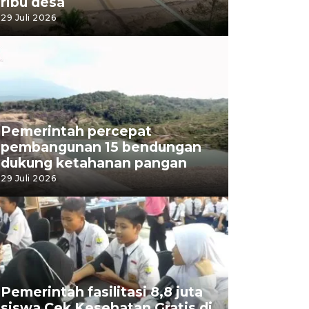
ribu desa
29 Juli 2026
Pemerintah percepat
pembangunan 15 bendungan
dukung ketahanan pangan
29 Juli 2026
Pemerintah fasilitasi 8,8 juta
siswa Cek Kesehatan Gratis di