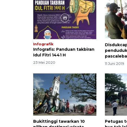
Infografik
Disdukcap
Infografis: Panduan takbiran
penduduk
Idul Fitri 1441 H
pascaleba
23 Mei 2020
11 Juni 2019
Bukittinggi tawarkan 10
Petugas 
pilihan destinasi wisata
bus tak la