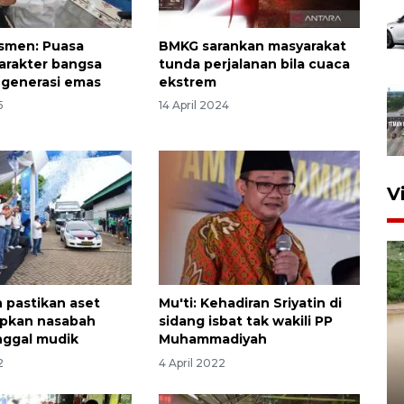
smen: Puasa
BMKG sarankan masyarakat
arakter bangsa
tunda perjalanan bila cuaca
 generasi emas
ekstrem
5
14 April 2024
V
 pastikan aset
Mu'ti: Kehadiran Sriyatin di
tipkan nasabah
sidang isbat tak wakili PP
nggal mudik
Muhammadiyah
2
4 April 2022