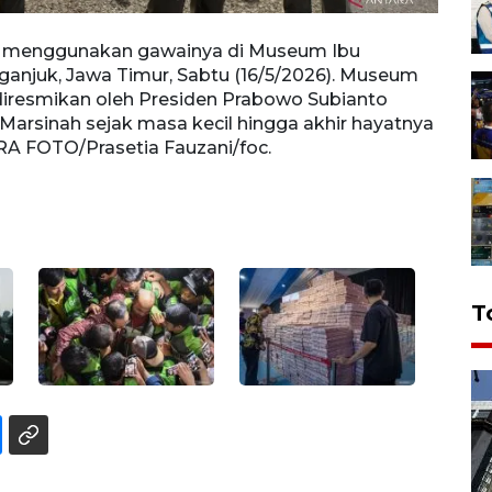
 menggunakan gawainya di Museum Ibu
Pesep
anjuk, Jawa Timur, Sabtu (16/5/2026). Museum
perta
diresmikan oleh Presiden Prabowo Subianto
Habib
Marsinah sejak masa kecil hingga akhir hayatnya
melua
RA FOTO/Prasetia Fauzani/foc.
usai 
FOTO/
T