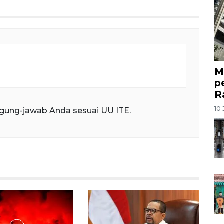
M
p
R
10 
gung-jawab Anda sesuai UU ITE.