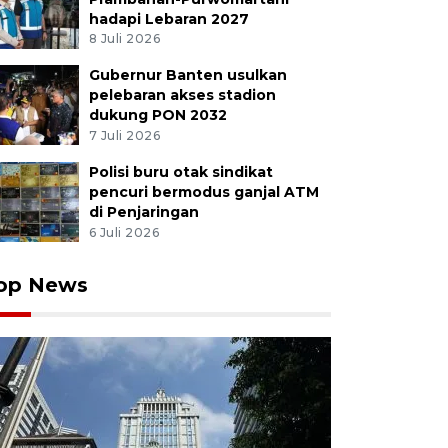
hadapi Lebaran 2027
8 Juli 2026
ak bola PSM Rizky Eka Pratama (kiri) bersitegang deng
ndingan BRI Super League 2025/2026 melawan Persib B
Gubernur Banten usulkan
ie, Parepare, Sulawesi Selatan, Minggu (17/5/2026). P
pelebaran akses stadion
pkan kekecewaannya dengan memasuki lapangan, men
dukung PON 2032
kekalahan PSM Makassar atas Persib Bandung dengan 
7 Juli 2026
Hasrul Said/foc.
Polisi buru otak sindikat
pencuri bermodus ganjal ATM
di Penjaringan
6 Juli 2026
op News