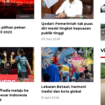
Qodari: Pemerintah tak puas
o pilihan pekan
diri meski tingkat kepuasan
il 2023
publik tinggi
3
30 Juni 2026
V
Lebaran Betawi, harmoni
/Fadia melaju ke
tradisi dan kota global
besar Indonesia
15 April 2026
6