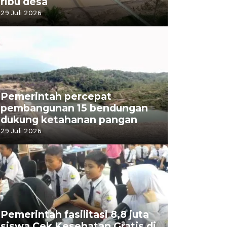
ribu desa
29 Juli 2026
Pemerintah percepat
pembangunan 15 bendungan
dukung ketahanan pangan
29 Juli 2026
Pemerintah fasilitasi 8,8 juta
siswa Cek Kesehatan Gratis di