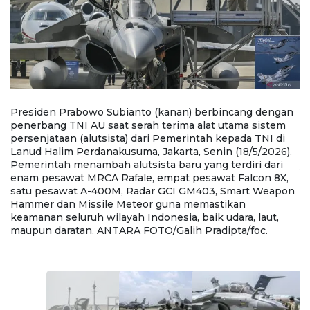
Presiden Prabowo Subianto (kanan) berbincang dengan
Pe
penerbang TNI AU saat serah terima alat utama sistem
ut
persenjataan (alutsista) dari Pemerintah kepada TNI di
k
Lanud Halim Perdanakusuma, Jakarta, Senin (18/5/2026).
S
Pemerintah menambah alutsista baru yang terdiri dari
y
t
enam pesawat MRCA Rafale, empat pesawat Falcon 8X,
p
satu pesawat A-400M, Radar GCI GM403, Smart Weapon
G
Hammer dan Missile Meteor guna memastikan
m
keamanan seluruh wilayah Indonesia, baik udara, laut,
u
maupun daratan. ANTARA FOTO/Galih Pradipta/foc.
Pr