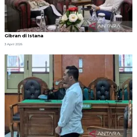
Seskab Teddy silaturahmi Idul Fitri ke Wapres
Gibran di Istana
3 April 2026
Hakim PN Medan vonis bebas Amsal Sitepu karena