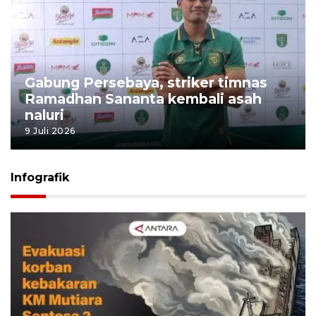
Gabung Persebaya, striker timnas
Ramadhan Sananta kembali asah
naluri
9 Juli 2026
Infografik