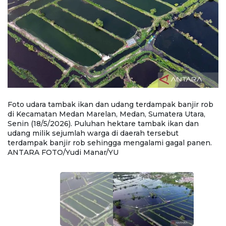
b
Foto udara tambak ikan dan udang terdampak banjir rob
F
di Kecamatan Medan Marelan, Medan, Sumatera Utara,
d
Senin (18/5/2026). Puluhan hektare tambak ikan dan
S
udang milik sejumlah warga di daerah tersebut
u
.
terdampak banjir rob sehingga mengalami gagal panen.
t
ANTARA FOTO/Yudi Manar/YU
A