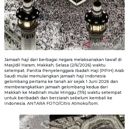
i
Jamaah haji dari berbagai negara melaksanakan tawaf di
J
Masjidil Haram, Makkah, Selasa (2/6/2026) waktu
Ma
ab
setempat. Panitia Penyelenggara Ibadah Haji (PPIH) Arab
s
Saudi mulai memulangkan jamaah haji Indonesia
S
gelombang pertama ke tanah air sejak 1 Juni 2026 dan
g
memberangkatkan jamaah gelombang kedua dari
m
t
Makkah ke Madinah mulai Minggu (7/6) waktu setempat
M
untuk beribadah dan berziarah sebelum kembali ke
u
Indonesia. ANTARA FOTO/Citro Atmoko/tom.
I