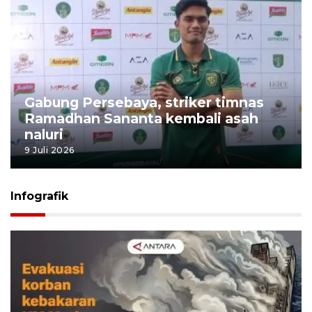
Gabung Persebaya, striker timnas
Ramadhan Sananta kembali asah
naluri
9 Juli 2026
Infografik