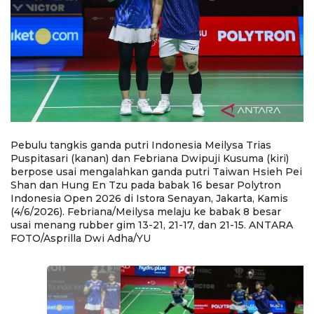
Pebulu tangkis ganda putri Indonesia Meilysa Trias
P
Puspitasari (kanan) dan Febriana Dwipuji Kusuma (kiri)
Ku
berpose usai mengalahkan ganda putri Taiwan Hsieh Pei
m
on
Shan dan Hung En Tzu pada babak 16 besar Polytron
P
Indonesia Open 2026 di Istora Senayan, Jakarta, Kamis
In
(4/6/2026). Febriana/Meilysa melaju ke babak 8 besar
(4
usai menang rubber gim 13-21, 21-17, dan 21-15. ANTARA
us
FOTO/Asprilla Dwi Adha/YU
F