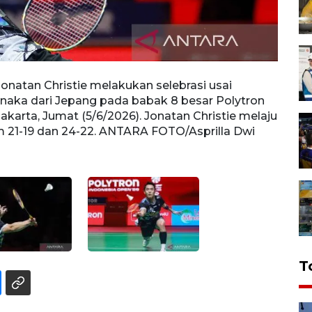
Jonatan Christie melakukan selebrasi usai
Pebul
naka dari Jepang pada babak 8 besar Polytron
lawan
akarta, Jumat (5/6/2026). Jonatan Christie melaju
2026 
m 21-19 dan 24-22. ANTARA FOTO/Asprilla Dwi
final
T