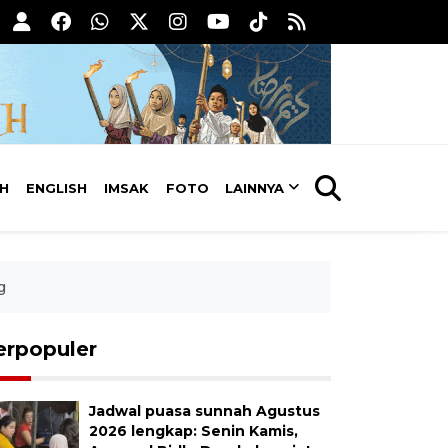
AH
ENGLISH
IMSAK
FOTO
LAINNYA
g
erpopuler
Jadwal puasa sunnah Agustus
2026 lengkap: Senin Kamis,