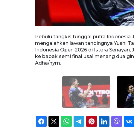
ok ke arah
Pebulu tangkis tunggal putra Indonesia 
Indonesia Open
mengalahkan lawan tandingnya Yushi Ta
 ke babak semi
Indonesia Open 2026 di Istora Senayan, J
a/nym.
ke babak semi final usai menang dua gi
Adha/nym.