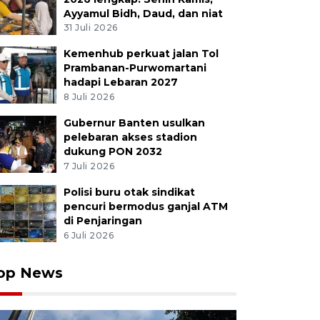
Ayyamul Bidh, Daud, dan niat
31 Juli 2026
Kemenhub perkuat jalan Tol
Prambanan-Purwomartani
hadapi Lebaran 2027
u tangkis tunggal putra Indonesia Jonatan Christie me
8 Juli 2026
 tandingnya Yushi Tanaka dari Jepang pada babak 8 be
di Istora Senayan, Jakarta, Jumat (5/6/2026). Jonatan C
Gubernur Banten usulkan
 usai menang dua gim 21-19 dan 24-22. ANTARA FOTO/As
pelebaran akses stadion
dukung PON 2032
7 Juli 2026
Polisi buru otak sindikat
pencuri bermodus ganjal ATM
di Penjaringan
6 Juli 2026
op News