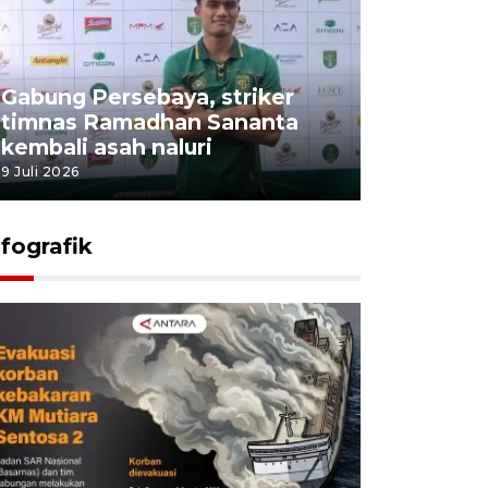
Gabung Persebaya, striker
timnas Ramadhan Sananta
kembali asah naluri
9 Juli 2026
nfografik