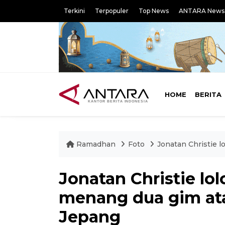
Terkini
Terpopuler
Top News
ANTARA News
HOME
BERITA
Ramadhan
Foto
Jonatan Christie l
Jonatan Christie lol
menang dua gim ata
Jepang