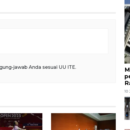
gung-jawab Anda sesuai UU ITE.
M
p
R
10 