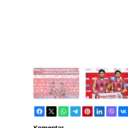
nan)
olaus Joaquin
(7/6/2026).
rubber gim 13-
Komentar