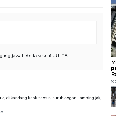
gung-jawab Anda sesuai UU ITE.
M
p
R
10 
a, di kandang keok semua, suruh angon kambing jak,
an