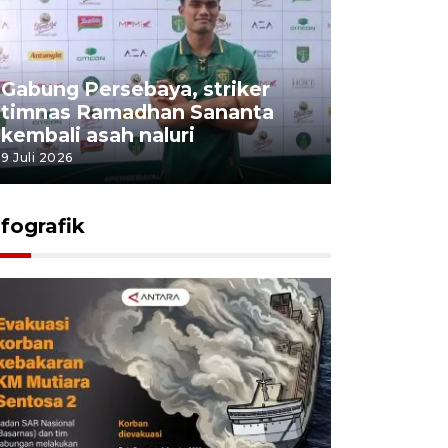
Gabung Persebaya, striker
timnas Ramadhan Sananta
kembali asah naluri
9 Juli 2026
nfografik