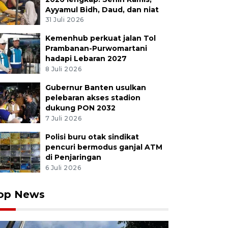
Ayyamul Bidh, Daud, dan niat
31 Juli 2026
Kemenhub perkuat jalan Tol
 tangkis ganda putra Malaysia Goh Sze Fei (kanan) dan 
Prambanan-Purwomartani
n pialanya usai mengalahkan ganda putra Indonesia R
hadapi Lebaran 2027
in pada final Polytron Indonesia Open 2026 di Istora S
8 Juli 2026
2026). Goh/Izzuddin menjadi usai menang rubber gim 13-
Fauzan/bar
Gubernur Banten usulkan
pelebaran akses stadion
dukung PON 2032
7 Juli 2026
Polisi buru otak sindikat
pencuri bermodus ganjal ATM
di Penjaringan
6 Juli 2026
op News