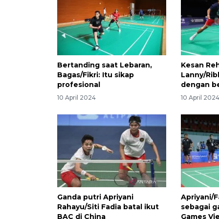
Bertanding saat Lebaran,
Kesan Reh
Bagas/Fikri: Itu sikap
Lanny/Rib
profesional
dengan b
10 April 2024
10 April 202
Ganda putri Apriyani
Apriyani/
Rahayu/Siti Fadia batal ikut
sebagai g
BAC di China
Games Vi