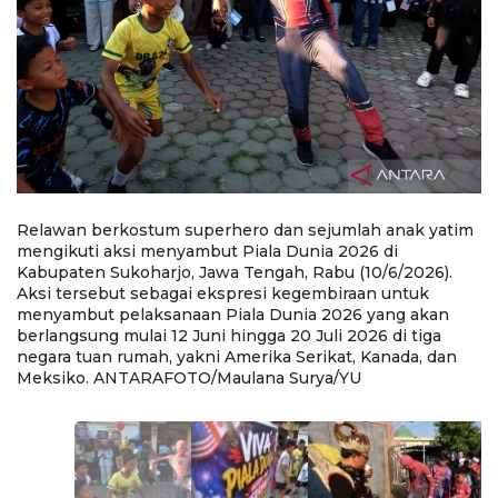
m
Relawan berkostum superhero dan sejumlah anak yatim
R
mengikuti aksi menyambut Piala Dunia 2026 di
m
Kabupaten Sukoharjo, Jawa Tengah, Rabu (10/6/2026).
K
Aksi tersebut sebagai ekspresi kegembiraan untuk
A
menyambut pelaksanaan Piala Dunia 2026 yang akan
m
berlangsung mulai 12 Juni hingga 20 Juli 2026 di tiga
be
negara tuan rumah, yakni Amerika Serikat, Kanada, dan
ne
Meksiko. ANTARAFOTO/Maulana Surya/YU
M