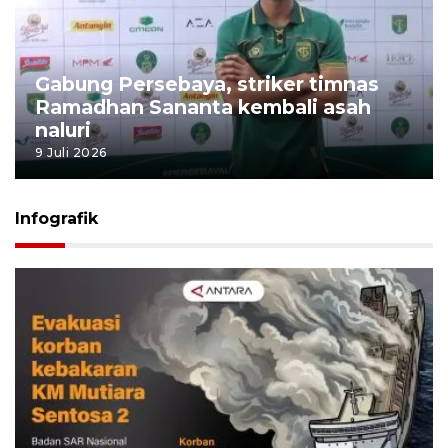
Gabung Persebaya, striker timnas
Ramadhan Sananta kembali asah
naluri
9 Juli 2026
Infografik