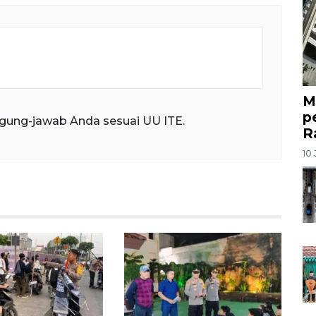
M
p
gung-jawab Anda sesuai UU ITE.
R
10 