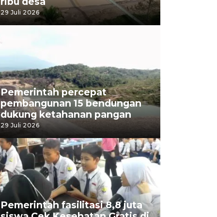
ribu desa
29 Juli 2026
Pemerintah percepat
pembangunan 15 bendungan
dukung ketahanan pangan
29 Juli 2026
Pemerintah fasilitasi 8,8 juta
siswa Cek Kesehatan Gratis di