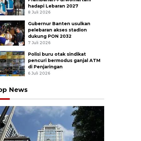
hadapi Lebaran 2027
8 Juli 2026
Gubernur Banten usulkan
 dengan jersei negara peserta Piala Dunia 2026 mengik
pelebaran akses stadion
, Maluku, Kamis (11/6/2026). Pemerintah Kota Ambon
dukung PON 2032
n berjalan mengelilingi pusat kota untuk memeriahkan
7 Juli 2026
Alfian Sanusi/nym.
Polisi buru otak sindikat
pencuri bermodus ganjal ATM
di Penjaringan
6 Juli 2026
op News