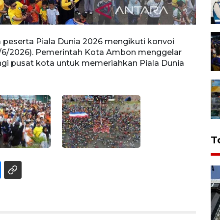
 peserta Piala Dunia 2026 mengikuti konvoi
Warga
1/6/2026). Pemerintah Kota Ambon menggelar
Ambon
ngi pusat kota untuk memeriahkan Piala Dunia
denga
FOTO/
T