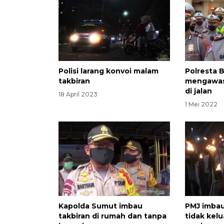
Polisi larang konvoi malam
Polresta 
takbiran
mengawasi
di jalan
18 April 2023
1 Mei 2022
Kapolda Sumut imbau
PMJ imbau
takbiran di rumah dan tanpa
tidak kel