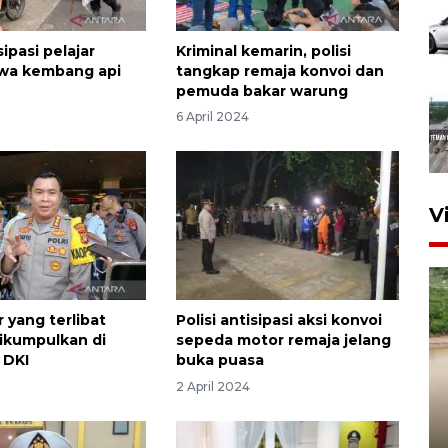
sipasi pelajar
Kriminal kemarin, polisi
awa kembang api
tangkap remaja konvoi dan
pemuda bakar warung
6 April 2024
V
r yang terlibat
Polisi antisipasi aksi konvoi
ikumpulkan di
sepeda motor remaja jelang
 DKI
buka puasa
2 April 2024