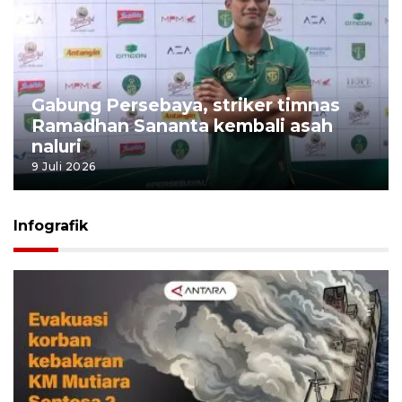
Gabung Persebaya, striker timnas
Ramadhan Sananta kembali asah
naluri
9 Juli 2026
Infografik