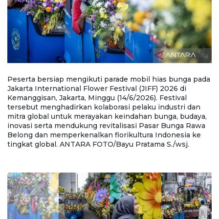
Peserta bersiap mengikuti parade mobil hias bunga pada
P
Jakarta International Flower Festival (JIFF) 2026 di
Ja
Kemanggisan, Jakarta, Minggu (14/6/2026). Festival
Ke
tersebut menghadirkan kolaborasi pelaku industri dan
t
,
mitra global untuk merayakan keindahan bunga, budaya,
m
a
inovasi serta mendukung revitalisasi Pasar Bunga Rawa
i
Belong dan memperkenalkan florikultura Indonesia ke
B
tingkat global. ANTARA FOTO/Bayu Pratama S./wsj.
t