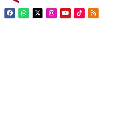
Terkini
Berita
Top News
Ngabuburit
Terpopuler
Hidangan
Foto
Info Mudik
Video
Tokoh
Infografik
Tausiyah
English
Jadwal Imsak
Karkhas
ANTARA News English
Anti Hoaks
Masuk