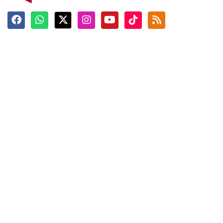
Terkini
Berita
Top News
Ngabuburit
Terpopuler
Hidangan
Foto
Info Mudik
Video
Tokoh
Infografik
Tausiyah
English
Jadwal Imsak
Karkhas
ANTARA News English
Anti Hoaks
Masuk