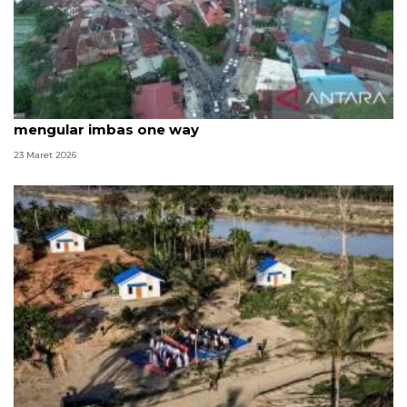
Lembah Anai dibuka penuh pascabencana, macet
mengular imbas one way
23 Maret 2026