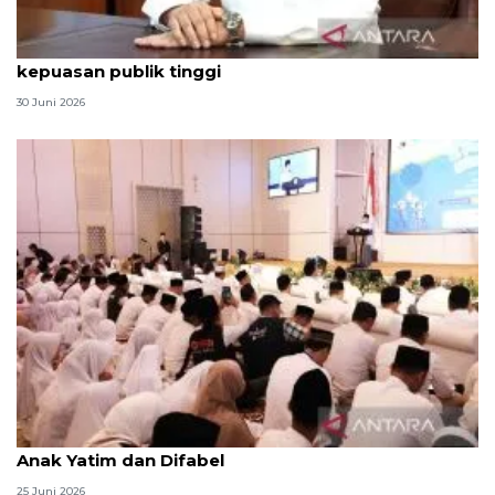
Qodari: Pemerintah tak puas diri meski tingkat
kepuasan publik tinggi
30 Juni 2026
Menag jadikan setiap 10 Muharam sebagai Lebaran
Anak Yatim dan Difabel
25 Juni 2026