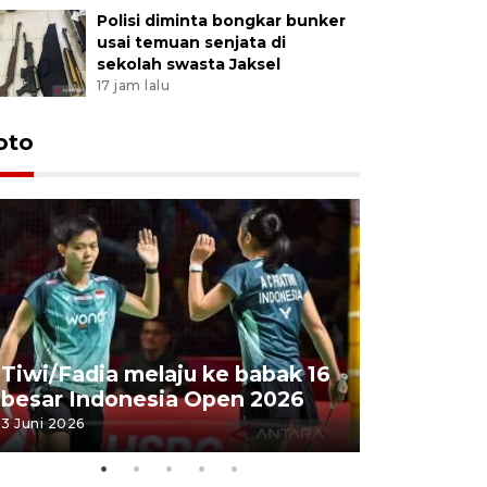
Polisi diminta bongkar bunker
usai temuan senjata di
sekolah swasta Jaksel
17 jam lalu
oto
Penyembe
Tiwi/Fadia melaju ke babak 16
milik Pre
besar Indonesia Open 2026
Masjid Ist
3 Juni 2026
28 Mei 2026