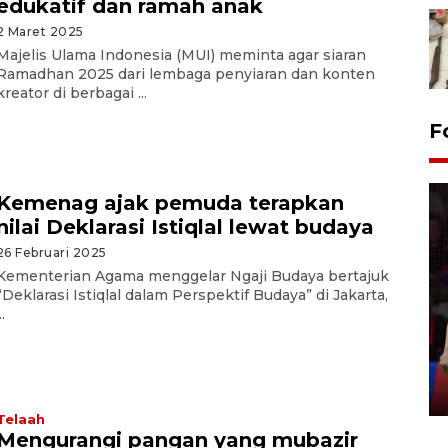
edukatif dan ramah anak
2 Maret 2025
Majelis Ulama Indonesia (MUI) meminta agar siaran
Ramadhan 2025 dari lembaga penyiaran dan konten
kreator di berbagai ...
F
Kemenag ajak pemuda terapkan
nilai Deklarasi Istiqlal lewat budaya
26 Februari 2025
Kementerian Agama menggelar Ngaji Budaya bertajuk
“Deklarasi Istiqlal dalam Perspektif Budaya” di Jakarta,
Lebaran Betawi 2026, ajang
..
silaturahim masyarakat dan
upaya pelestarian budaya di
Ibu Kota
11 April 2026
Telaah
Mengurangi pangan yang mubazir