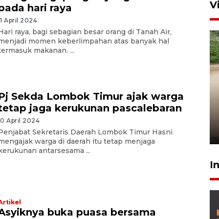
V
pada hari raya
11 April 2024
Hari raya, bagi sebagian besar orang di Tanah Air,
menjadi momen keberlimpahan atas banyak hal
termasuk makanan. ...
Pj Sekda Lombok Timur ajak warga
Gabung Persebaya, striker
tetap jaga kerukunan pascalebaran
timnas Ramadhan Sananta
kembali asah naluri
10 April 2024
9 Juli 2026
Penjabat Sekretaris Daerah Lombok Timur Hasni
mengajak warga di daerah itu tetap menjaga
kerukunan antarsesama ...
I
Artikel
Asyiknya buka puasa bersama