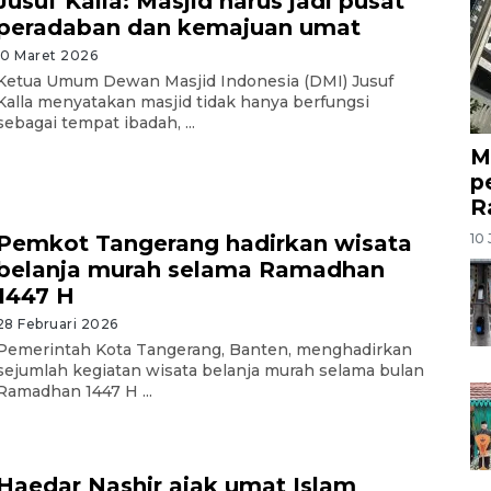
Jusuf Kalla: Masjid harus jadi pusat
peradaban dan kemajuan umat
10 Maret 2026
Ketua Umum Dewan Masjid Indonesia (DMI) Jusuf
Kalla menyatakan masjid tidak hanya berfungsi
sebagai tempat ibadah, ...
M
p
R
10 
Pemkot Tangerang hadirkan wisata
belanja murah selama Ramadhan
1447 H
28 Februari 2026
Pemerintah Kota Tangerang, Banten, menghadirkan
sejumlah kegiatan wisata belanja murah selama bulan
Ramadhan 1447 H ...
Haedar Nashir ajak umat Islam