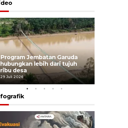
ideo
Program Jembatan Garuda
Pemerint
hubungkan lebih dari tujuh
pembangu
ribu desa
dukung k
29 Juli 2026
29 Juli 2026
nfografik