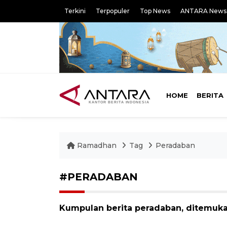
Terkini
Terpopuler
Top News
ANTARA News
HOME
BERITA
Ramadhan
Tag
Peradaban
#PERADABAN
Kumpulan berita peradaban, ditemuka