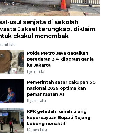
sal-usul senjata di sekolah
wasta Jaksel terungkap, diklaim
ntuk ekskul menembak
enit lalu
Polda Metro Jaya gagalkan
peredaran 3,4 kilogram ganja
ke Jakarta
1 jam lalu
Pemerintah sasar cakupan 5G
nasional 2029 optimalkan
pemanfaatan AI
11 jam lalu
KPK geledah rumah orang
kepercayaan Bupati Rejang
Lebong nonaktif
14 jam lalu