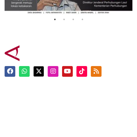
3 Agustus 2026
Terkini
Berita
Top News
Ngabuburit
Terpopuler
Hidangan
Foto
Info Mudik
Video
Tokoh