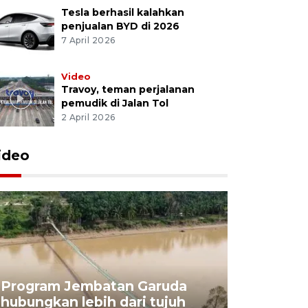
Tesla berhasil kalahkan
penjualan BYD di 2026
7 April 2026
Video
Travoy, teman perjalanan
pemudik di Jalan Tol
2 April 2026
ideo
Program Jembatan Garuda
Pemerint
hubungkan lebih dari tujuh
pembangu