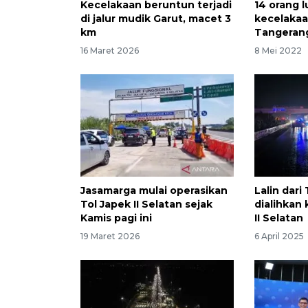
Kecelakaan beruntun terjadi
14 orang l
di jalur mudik Garut, macet 3
kecelakaa
km
Tangeran
16 Maret 2026
8 Mei 2022
Jasamarga mulai operasikan
Lalin dari
Tol Japek II Selatan sejak
dialihkan 
Kamis pagi ini
II Selatan
19 Maret 2026
6 April 2025