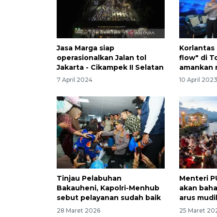
Jasa Marga siap
Korlantas
operasionalkan Jalan tol
flow" di T
Jakarta - Cikampek II Selatan
amankan 
7 April 2024
10 April 202
Tinjau Pelabuhan
Menteri 
Bakauheni, Kapolri-Menhub
akan baha
sebut pelayanan sudah baik
arus mudi
28 Maret 2026
25 Maret 20