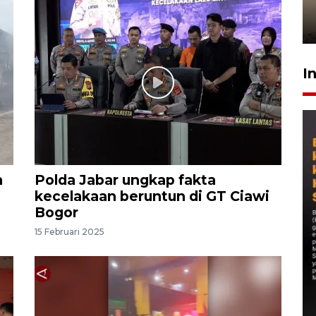
kembali asah naluri
9 Juli 2026
I
n
Polda Jabar ungkap fakta
kecelakaan beruntun di GT Ciawi
Bogor
15 Februari 2025