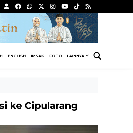
AH
ENGLISH
IMSAK
FOTO
LAINNYA
i ke Cipularang