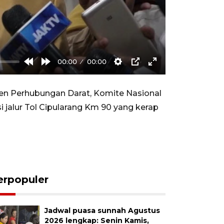
00:00
00:00
Rewind
Forward
Settings
PIP
Enter
10s
10s
fullscreen
jen Perhubungan Darat, Komite Nasional
 jalur Tol Cipularang Km 90 yang kerap
erpopuler
Jadwal puasa sunnah Agustus
2026 lengkap: Senin Kamis,