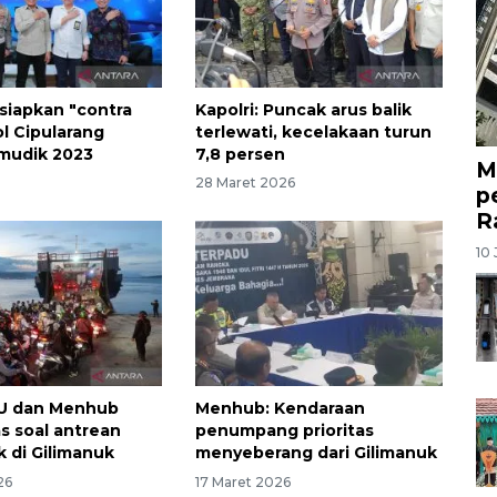
 siapkan "contra
Kapolri: Puncak arus balik
ol Cipularang
terlewati, kecelakaan turun
mudik 2023
7,8 persen
M
3
28 Maret 2026
p
R
10 
PU dan Menhub
Menhub: Kendaraan
s soal antrean
penumpang prioritas
k di Gilimanuk
menyeberang dari Gilimanuk
26
17 Maret 2026