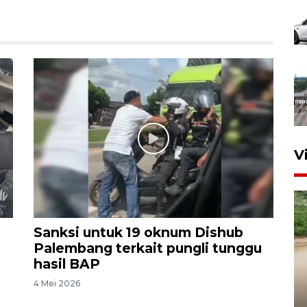
V
Sanksi untuk 19 oknum Dishub
Palembang terkait pungli tunggu
hasil BAP
Gabung Persebaya, striker
4 Mei 2026
timnas Ramadhan Sananta