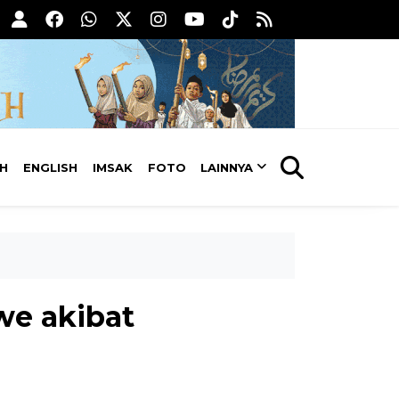
AH
ENGLISH
IMSAK
FOTO
LAINNYA
e akibat