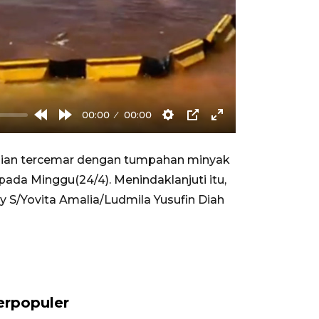
00:00
00:00
Rewind
Forward
Settings
PIP
Enter
10s
10s
fullscreen
agian tercemar dengan tumpahan minyak
ada Minggu(24/4). Menindaklanjuti itu,
 S/Yovita Amalia/Ludmila Yusufin Diah
erpopuler