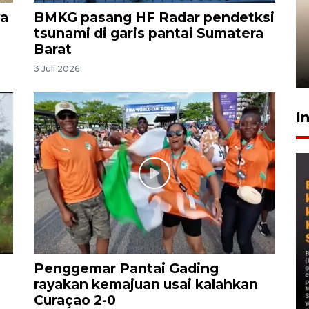
ya
BMKG pasang HF Radar pendetksi
Gabung Persebaya, striker
tsunami di garis pantai Sumatera
timnas Ramadhan Sananta
Barat
kembali asah naluri
3 Juli 2026
9 Juli 2026
I
Penggemar Pantai Gading
rayakan kemajuan usai kalahkan
Curaçao 2-0