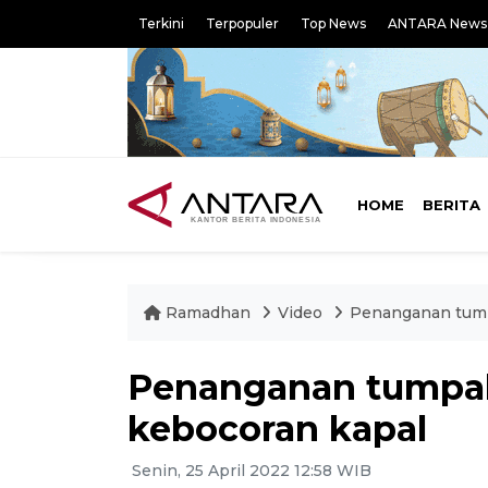
Terkini
Terpopuler
Top News
ANTARA News
HOME
BERITA
Ramadhan
Video
Penanganan tump
Penanganan tumpah
kebocoran kapal
Senin, 25 April 2022 12:58 WIB