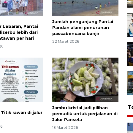
Jumlah pengunjung Pantai
r Lebaran, Pantai
Pandan alami penurunan
diserbu lebih dari
pascabencana banjir
atawan per hari
22 Maret 2026
26
T
Jambu kristal jadi pilihan
 Titik rawan di jalur
pemudik untuk perjalanan di
Jalur Pansela
26
18 Maret 2026