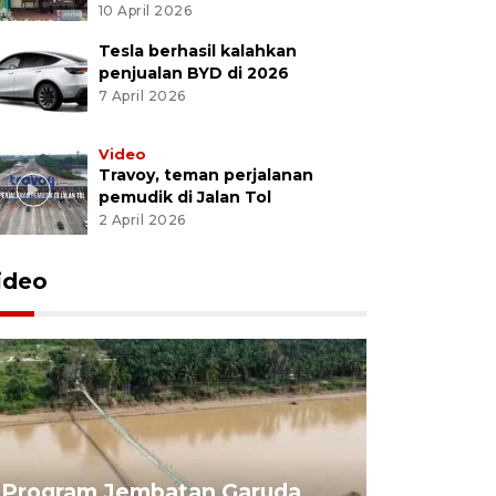
10 April 2026
Tesla berhasil kalahkan
penjualan BYD di 2026
7 April 2026
Video
Travoy, teman perjalanan
pemudik di Jalan Tol
2 April 2026
ideo
Program Jembatan Garuda
Pemerint