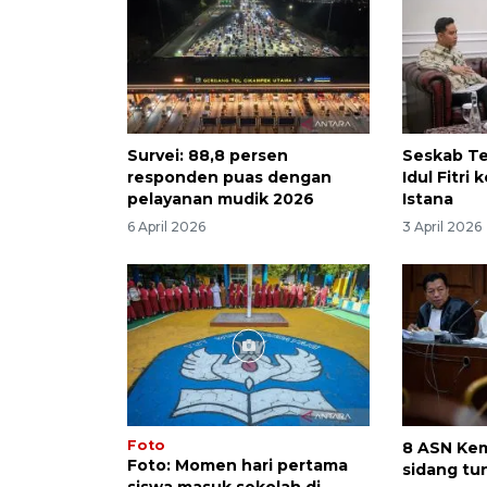
Survei: 88,8 persen
Seskab Te
responden puas dengan
Idul Fitri
pelayanan mudik 2026
Istana
6 April 2026
3 April 2026
Foto
8 ASN Ke
Foto: Momen hari pertama
sidang tu