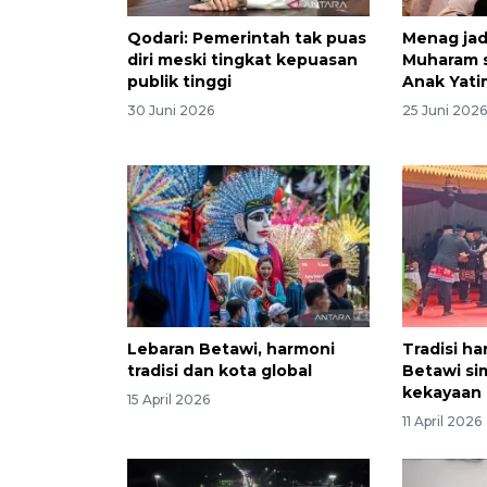
Qodari: Pemerintah tak puas
Menag jad
diri meski tingkat kepuasan
Muharam 
publik tinggi
Anak Yati
30 Juni 2026
25 Juni 202
Lebaran Betawi, harmoni
Tradisi h
tradisi dan kota global
Betawi si
kekayaan 
15 April 2026
11 April 2026