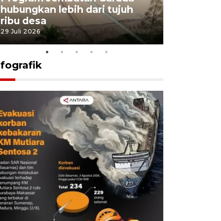
hubungkan lebih dari tujuh
pembangu
ribu desa
dukung k
29 Juli 2026
29 Juli 2026
nfografik