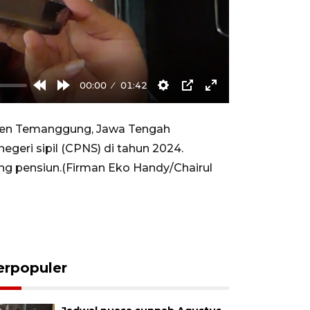
00:00
01:42
Rewind
Forward
Settings
PIP
Enter
10s
10s
fullscreen
en Temanggung, Jawa Tengah
eri sipil (CPNS) di tahun 2024.
ng pensiun.(Firman Eko Handy/Chairul
erpopuler