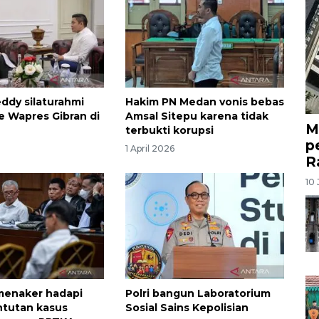
ddy silaturahmi
Hakim PN Medan vonis bebas
 ke Wapres Gibran di
Amsal Sitepu karena tidak
M
terbukti korupsi
p
1 April 2026
R
10 
menaker hadapi
Polri bangun Laboratorium
ntutan kasus
Sosial Sains Kepolisian