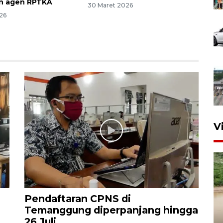
n agen RPTKA
30 Maret 2026
26
V
Pendaftaran CPNS di
Temanggung diperpanjang hingga
Gabung Persebaya, striker
26 Juli