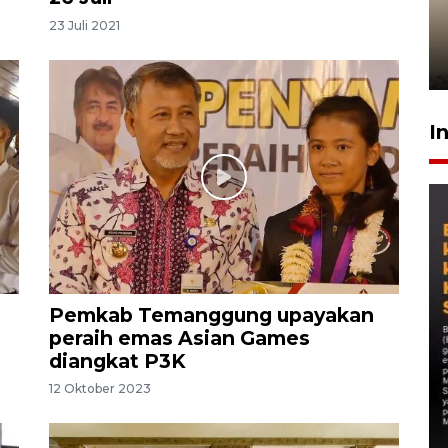
timnas Ramadhan Sananta
23 Juli 2021
kembali asah naluri
9 Juli 2026
I
Pemkab Temanggung upayakan
peraih emas Asian Games
diangkat P3K
12 Oktober 2023