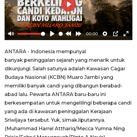
Play
00:00
Mute
Play
Rewind
Forward
Settings
PIP
Ente
10s
10s
full
ANTARA - Indonesia mempunyai
banyak peninggalan sejarah yang menarik untuk
dikunjungi. Salah satunya adalah Kawasan Cagar
Budaya Nasional (KCBN) Muaro Jambi yang
memiliki banyak candi yang dibangun berabad-
abad lalu. Pewarta ANTARA baru-baru ini
berkesempatan untuk mengelilingi beberapa candi
yang ada di kawasan peninggalan Kerajaan
Sriwijaya tersebut. Yuk, simak.liputannya.
(Muhammad Harrel Atthariq/Mecca Yumna Ning