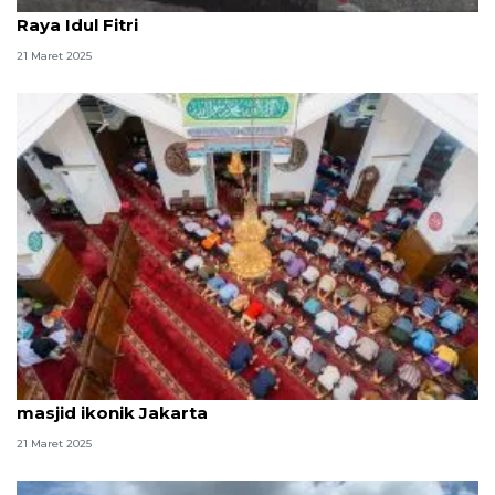
Asal-usul ucapan "minal aidin wal faizin" di Hari
Raya Idul Fitri
21 Maret 2025
AQUA ajak warga mengingat sejarah dan arsitektur
masjid ikonik Jakarta
21 Maret 2025