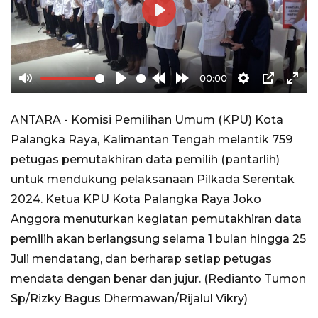
Play
00:00
Mute
Play
Rewind
Forward
Settings
PIP
Ente
10s
10s
full
ANTARA - Komisi Pemilihan Umum (KPU) Kota
Palangka Raya, Kalimantan Tengah melantik 759
petugas pemutakhiran data pemilih (pantarlih)
untuk mendukung pelaksanaan Pilkada Serentak
2024. Ketua KPU Kota Palangka Raya Joko
Anggora menuturkan kegiatan pemutakhiran data
pemilih akan berlangsung selama 1 bulan hingga 25
Juli mendatang, dan berharap setiap petugas
mendata dengan benar dan jujur. (Redianto Tumon
Sp/Rizky Bagus Dhermawan/Rijalul Vikry)