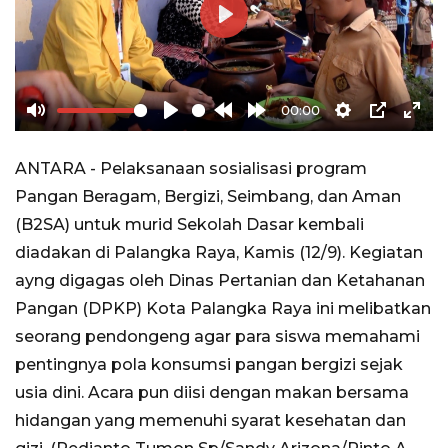
Play
00:00
Mute
Play
Rewind
Forward
Settings
PIP
Ente
10s
10s
full
ANTARA - Pelaksanaan sosialisasi program
Pangan Beragam, Bergizi, Seimbang, dan Aman
(B2SA) untuk murid Sekolah Dasar kembali
diadakan di Palangka Raya, Kamis (12/9). Kegiatan
ayng digagas oleh Dinas Pertanian dan Ketahanan
Pangan (DPKP) Kota Palangka Raya ini melibatkan
seorang pendongeng agar para siswa memahami
pentingnya pola konsumsi pangan bergizi sejak
usia dini. Acara pun diisi dengan makan bersama
hidangan yang memenuhi syarat kesehatan dan