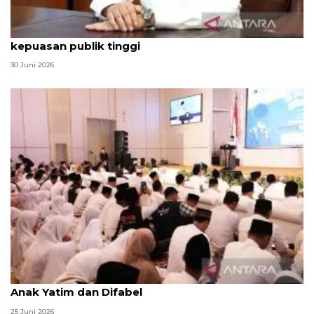
Qodari: Pemerintah tak puas diri meski tingkat
kepuasan publik tinggi
30 Juni 2026
Menag jadikan setiap 10 Muharam sebagai Lebaran
Anak Yatim dan Difabel
25 Juni 2026