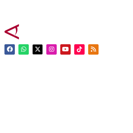
Terkini
Berita
Top News
Ngabuburit
Terpopuler
Hidangan
Foto
Info Mudik
Video
Tokoh
Infografik
Tausiyah
English