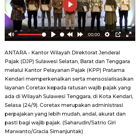
Play
00:00
Mute
Play
Rewind
Forward
Settings
PIP
Ente
10s
10s
full
ANTARA - Kantor Wilayah Direktorat Jenderal
Pajak (DJP) Sulawesi Selatan, Barat dan Tenggara
melalui Kantor Pelayanan Pajak (KPP) Pratama
Kendari memperkenalkan serta mensosialisasikan
layanan Coretax kepada ratusan wajib pajak yang
ada di Wilayah Sulawesi Tenggara, di Kota Kendari,
Selasa (24/9). Coretax merupakan administrasi
perpajakan yang lebih mudah, andal, akurat dan
pasti bagi wajib pajak. (Saharudin/Satrio Giri
Marwanto/Gracia Simanjuntak)