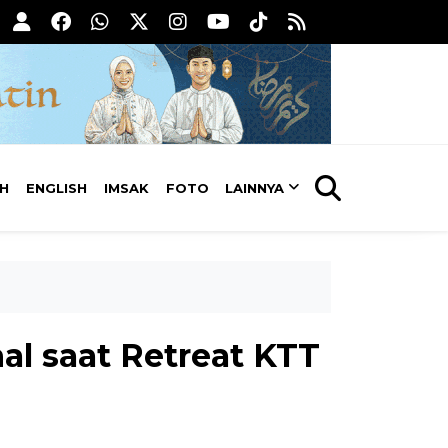
AH
ENGLISH
IMSAK
FOTO
LAINNYA
al saat Retreat KTT