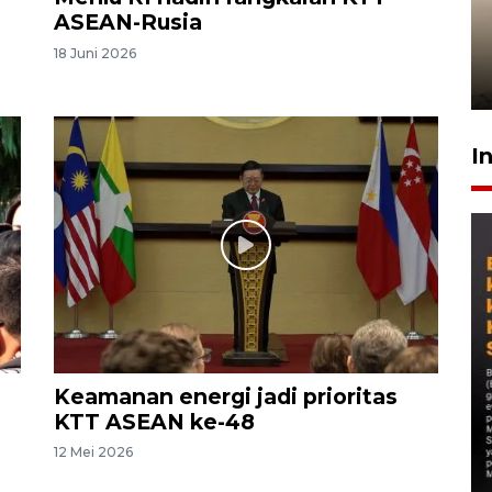
Gabung Persebaya, striker
ASEAN-Rusia
timnas Ramadhan Sananta
kembali asah naluri
18 Juni 2026
9 Juli 2026
I
Keamanan energi jadi prioritas
KTT ASEAN ke-48
12 Mei 2026