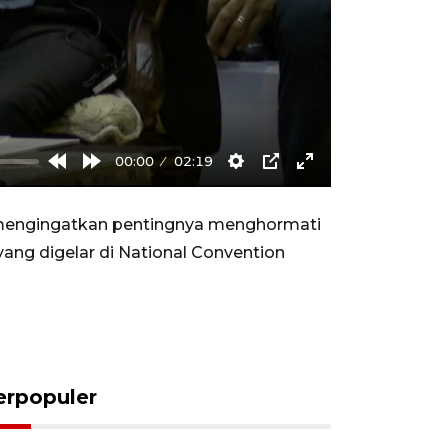
00:00
02:19
Rewind
Forward
Settings
PIP
Enter
10s
10s
fullscreen
 mengingatkan pentingnya menghormati
ang digelar di National Convention
erpopuler