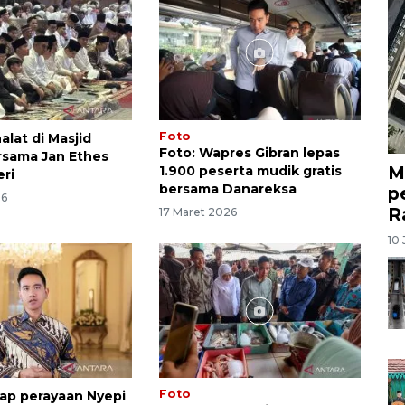
Foto
alat di Masjid
Foto: Wapres Gibran lepas
ersama Jan Ethes
M
1.900 peserta mudik gratis
ri
bersama Danareksa
p
26
R
17 Maret 2026
10 
Foto
rap perayaan Nyepi