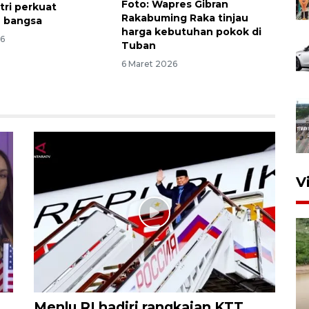
Foto: Wapres Gibran
itri perkuat
Rakabuming Raka tinjau
n bangsa
harga kebutuhan pokok di
26
Tuban
6 Maret 2026
V
Menlu RI hadiri rangkaian KTT