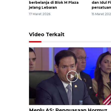
berbelanja di Blok M Plaza
dan Idul F
jelang Lebaran
persatua
17 Maret 2026
15 Maret 20
Video Terkait
Menlu AS: Penguasaan Hormuz