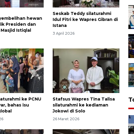
Seskab Teddy silaturahmi
nyembelihan hewan
Idul Fitri ke Wapres Gibran di
lik Presiden dan
Istana
Masjid Istiqlal
3 April 2026
T
laturahmi ke PCNU
Stafsus Wapres Tina Talisa
ar, bahas isu
silaturahmi ke kediaman
global
Jokowi di Solo
26
26 Maret 2026