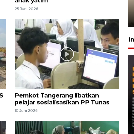
anak yatim
timnas Ramadhan Sananta
25 Juni 2026
kembali asah naluri
9 Juli 2026
I
S
Pemkot Tangerang libatkan
pelajar sosialisasikan PP Tunas
10 Juni 2026