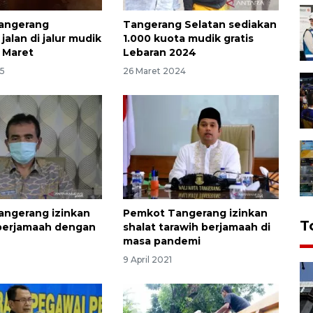
angerang
Tangerang Selatan sediakan
jalan di jalur mudik
1.000 kuota mudik gratis
4 Maret
Lebaran 2024
25
26 Maret 2024
ngerang izinkan
Pemkot Tangerang izinkan
T
 berjamaah dengan
shalat tarawih berjamaah di
masa pandemi
9 April 2021