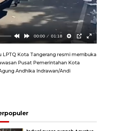
00:00
01:18
Rewind
Forward
Settings
PIP
Enter
10s
10s
fullscreen
au LPTQ Kota Tangerang resmi membuka
 kawasan Pusat Pemerintahan Kota
. (Agung Andhika Indrawan/Andi
erpopuler