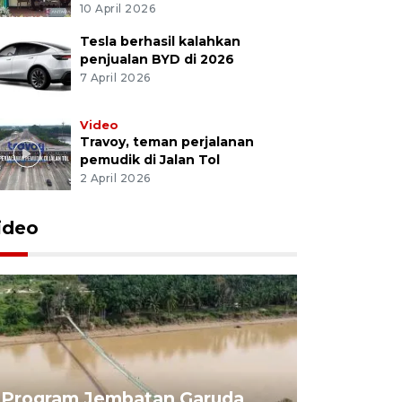
10 April 2026
Tesla berhasil kalahkan
penjualan BYD di 2026
7 April 2026
Video
Travoy, teman perjalanan
pemudik di Jalan Tol
2 April 2026
ideo
Program Jembatan Garuda
Pemerint