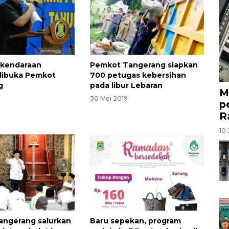
 kendaraan
Pemkot Tangerang siapkan
dibuka Pemkot
700 petugas kebersihan
g
pada libur Lebaran
M
30 Mei 2019
p
R
10 
angerang salurkan
Baru sepekan, program