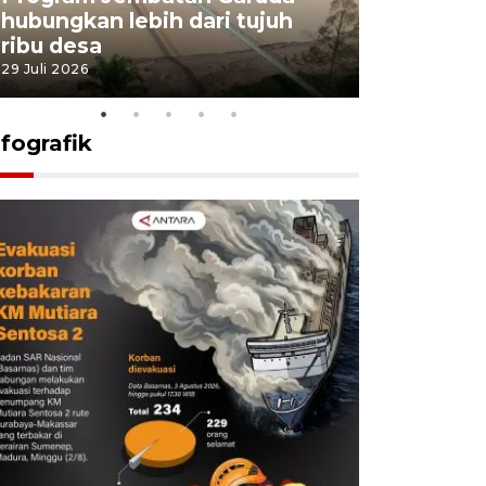
hubungkan lebih dari tujuh
pembangu
ribu desa
dukung k
29 Juli 2026
29 Juli 2026
nfografik