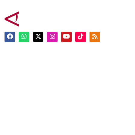
Terkini
Berita
Top News
Ngabuburit
Terpopuler
Hidangan
Foto
Info Mudik
Video
Tokoh
Infografik
Tausiyah
English
Jadwal Imsak