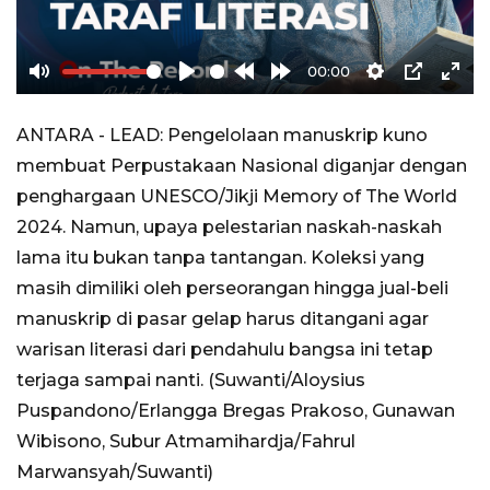
00:00
Mute
Play
Rewind
Forward
Settings
PIP
Ente
10s
10s
full
ANTARA - LEAD: Pengelolaan manuskrip kuno
membuat Perpustakaan Nasional diganjar dengan
penghargaan UNESCO/Jikji Memory of The World
2024. Namun, upaya pelestarian naskah-naskah
lama itu bukan tanpa tantangan. Koleksi yang
masih dimiliki oleh perseorangan hingga jual-beli
manuskrip di pasar gelap harus ditangani agar
warisan literasi dari pendahulu bangsa ini tetap
terjaga sampai nanti. (Suwanti/Aloysius
Puspandono/Erlangga Bregas Prakoso, Gunawan
Wibisono, Subur Atmamihardja/Fahrul
Marwansyah/Suwanti)