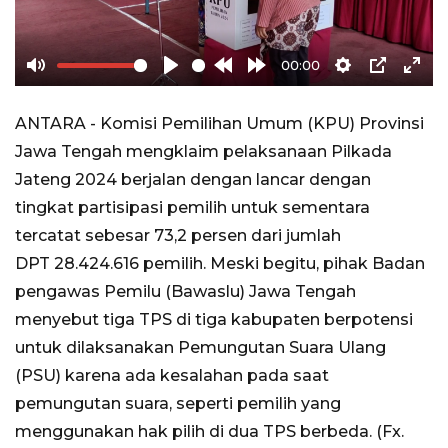
00:00
Mute
Play
Rewind
Forward
Settings
PIP
Ente
10s
10s
full
ANTARA - Komisi Pemilihan Umum (KPU) Provinsi
Jawa Tengah mengklaim pelaksanaan Pilkada
Jateng 2024 berjalan dengan lancar dengan
tingkat partisipasi pemilih untuk sementara
tercatat sebesar 73,2 persen dari jumlah
DPT 28.424.616 pemilih. Meski begitu, pihak Badan
pengawas Pemilu (Bawaslu) Jawa Tengah
menyebut tiga TPS di tiga kabupaten berpotensi
untuk dilaksanakan Pemungutan Suara Ulang
(PSU) karena ada kesalahan pada saat
pemungutan suara, seperti pemilih yang
menggunakan hak pilih di dua TPS berbeda. (Fx.