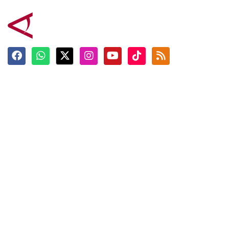
Terkini
Berita
Top News
Ngabuburit
Terpopuler
Hidangan
Foto
Info Mudik
Video
Tokoh
Infografik
Tausiyah
English
Jadwal Imsak