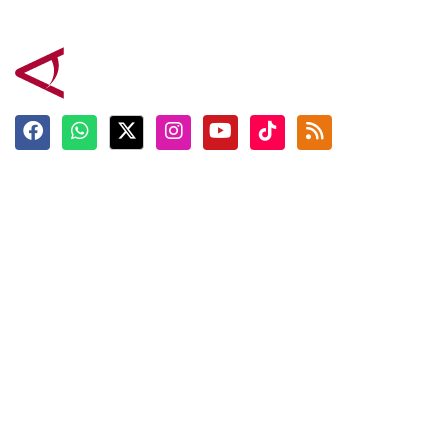
Terkini
Berita
Top News
Ngabuburit
Terpopuler
Hidangan
Foto
Info Mudik
Video
Tokoh
Infografik
Tausiyah
English
Jadwal Imsak