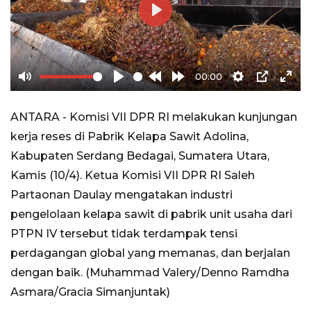
Play
00:00
Mute
Play
Rewind
Forward
Settings
PIP
Ente
10s
10s
full
ANTARA - Komisi VII DPR RI melakukan kunjungan
kerja reses di Pabrik Kelapa Sawit Adolina,
Kabupaten Serdang Bedagai, Sumatera Utara,
Kamis (10/4). Ketua Komisi VII DPR RI Saleh
Partaonan Daulay mengatakan industri
pengelolaan kelapa sawit di pabrik unit usaha dari
PTPN IV tersebut tidak terdampak tensi
perdagangan global yang memanas, dan berjalan
dengan baik. (Muhammad Valery/Denno Ramdha
Asmara/Gracia Simanjuntak)