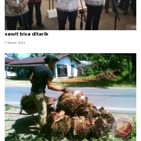
Menko Luhut kejar Rp172 triliun potensi inefisiensi
sawit bisa ditarik
7 Maret 2024
Selama Ramadhan harga tbs kelapa sawit turun