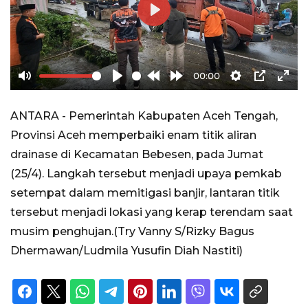
Play
00:00
Mute
Play
Rewind
Forward
Settings
PIP
Ente
10s
10s
full
ANTARA - Pemerintah Kabupaten Aceh Tengah,
Provinsi Aceh memperbaiki enam titik aliran
drainase di Kecamatan Bebesen, pada Jumat
(25/4). Langkah tersebut menjadi upaya pemkab
setempat dalam memitigasi banjir, lantaran titik
tersebut menjadi lokasi yang kerap terendam saat
musim penghujan.(Try Vanny S/Rizky Bagus
Dhermawan/Ludmila Yusufin Diah Nastiti)