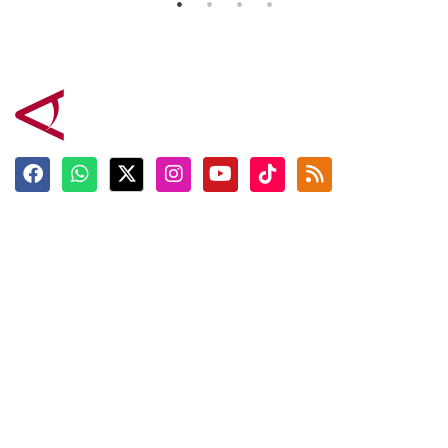
Terkini
Berita
Top News
Ngabuburit
Terpopuler
Hidangan
Foto
Info Mudik
Video
Tokoh
Infografik
Tausiyah