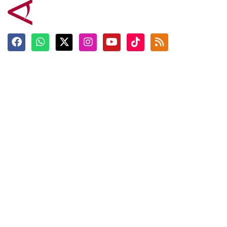
Terkini
Berita
Top News
Ngabuburit
Terpopuler
Hidangan
Foto
Info Mudik
Video
Tokoh
Infografik
Tausiyah
English
Jadwal Imsak
Karkhas
ANTARA News English