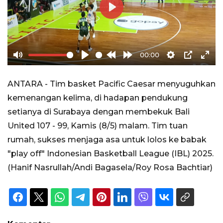
Play
00:00
Mute
Play
Rewind
Forward
Settings
PIP
Ente
10s
10s
full
ANTARA - Tim basket Pacific Caesar menyuguhkan
kemenangan kelima, di hadapan pendukung
setianya di Surabaya dengan membekuk Bali
United 107 - 99, Kamis (8/5) malam. Tim tuan
rumah, sukses menjaga asa untuk lolos ke babak
"play off" Indonesian Basketball League (IBL) 2025.
(Hanif Nasrullah/Andi Bagasela/Roy Rosa Bachtiar)