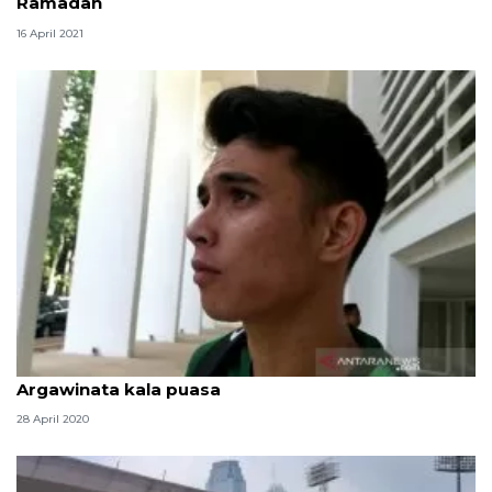
Ramadan
16 April 2021
Susu dan vitamin 'rahasia' kebugaran Nadeo
Argawinata kala puasa
28 April 2020