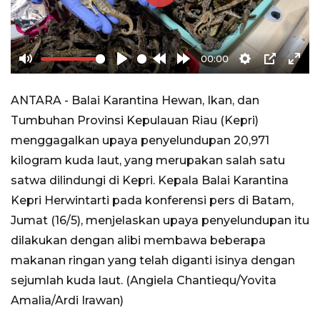
Play
00:00
Mute
Play
Rewind
Forward
Settings
PIP
Ente
10s
10s
full
ANTARA - Balai Karantina Hewan, Ikan, dan
Tumbuhan Provinsi Kepulauan Riau (Kepri)
menggagalkan upaya penyelundupan 20,971
kilogram kuda laut, yang merupakan salah satu
satwa dilindungi di Kepri. Kepala Balai Karantina
Kepri Herwintarti pada konferensi pers di Batam,
Jumat (16/5), menjelaskan upaya penyelundupan itu
dilakukan dengan alibi membawa beberapa
makanan ringan yang telah diganti isinya dengan
sejumlah kuda laut. (Angiela Chantiequ/Yovita
Amalia/Ardi Irawan)