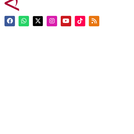
Terkini
Berita
Top News
Ngabuburit
Terpopuler
Hidangan
Foto
Info Mudik
Video
Tokoh
Infografik
Tausiyah
English
Jadwal Imsak
Karkhas
ANTARA News English