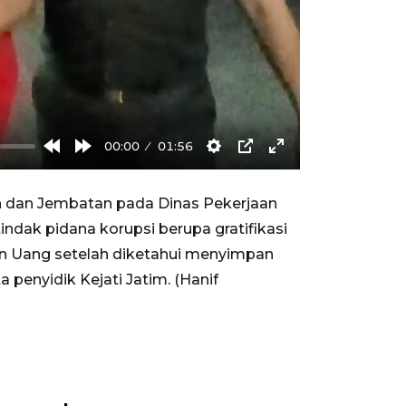
00:00
01:56
Rewind
Forward
Settings
PIP
Enter
10s
10s
fullscreen
n dan Jembatan pada Dinas Pekerjaan
dak pidana korupsi berupa gratifikasi
ian Uang setelah diketahui menyimpan
a penyidik Kejati Jatim. (Hanif