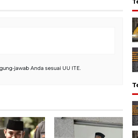
T
gung-jawab Anda sesuai UU ITE.
T