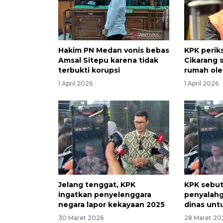
Hakim PN Medan vonis bebas
KPK periks
Amsal Sitepu karena tidak
Cikarang 
terbukti korupsi
rumah ol
1 April 2026
1 April 2026
Jelang tenggat, KPK
KPK sebut
ingatkan penyelenggara
penyalah
negara lapor kekayaan 2025
dinas unt
30 Maret 2026
28 Maret 20