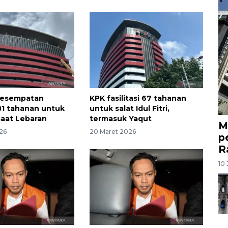
 kesempatan
KPK fasilitasi 67 tahanan
81 tahanan untuk
untuk salat Idul Fitri,
aat Lebaran
termasuk Yaqut
M
26
20 Maret 2026
p
R
10 