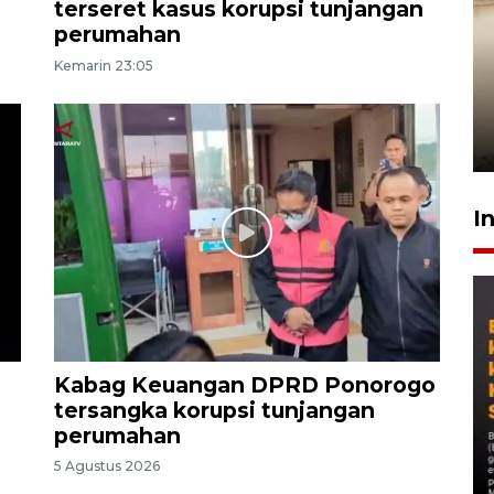
terseret kasus korupsi tunjangan
perumahan
Gabung Persebaya, striker
Kemarin 23:05
timnas Ramadhan Sananta
kembali asah naluri
9 Juli 2026
I
n
Kabag Keuangan DPRD Ponorogo
tersangka korupsi tunjangan
perumahan
5 Agustus 2026