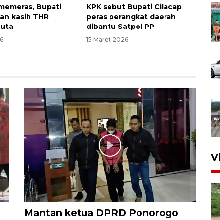
 memeras, Bupati
KPK sebut Bupati Cilacap
kan kasih THR
peras perangkat daerah
juta
dibantu Satpol PP
26
15 Maret 2026
V
Mantan ketua DPRD Ponorogo