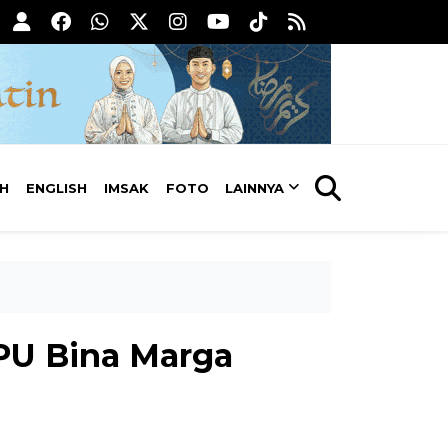
AH
ENGLISH
IMSAK
FOTO
LAINNYA
 PU Bina Marga