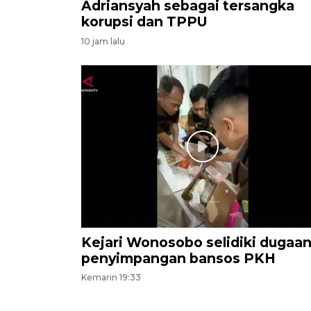
Adriansyah sebagai tersangka
korupsi dan TPPU
10 jam lalu
Kejari Wonosobo selidiki dugaa
penyimpangan bansos PKH
Kemarin 19:33