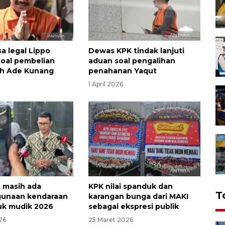
a legal Lippo
Dewas KPK tindak lanjuti
soal pembelian
aduan soal pengalihan
eh Ade Kunang
penahanan Yaqut
1 April 2026
 masih ada
KPK nilai spanduk dan
T
gunaan kendaraan
karangan bunga dari MAKI
uk mudik 2026
sebagai ekspresi publik
26
25 Maret 2026