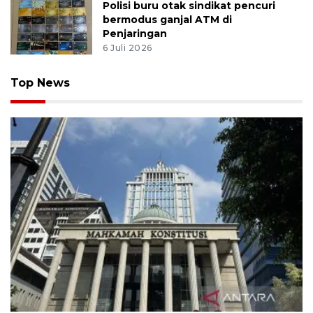
Polisi buru otak sindikat pencuri
bermodus ganjal ATM di
Penjaringan
6 Juli 2026
Top News
MK uji materi UU Peradilan Agama perihal isbat