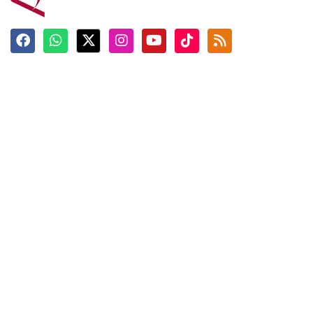
Terkini
Berita
Top News
Ngabuburit
Terpopuler
Hidangan
Foto
Info Mudik
Video
Tokoh
Infografik
Tausiyah
English
Jadwal Imsak
Karkhas
ANTARA News English