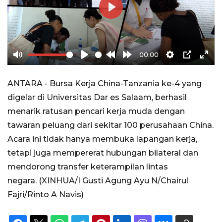
Play
00:00
Mute
Play
Rewind
Forward
Settings
PIP
Ente
10s
10s
full
ANTARA - Bursa Kerja China-Tanzania ke-4 yang
digelar di Universitas Dar es Salaam, berhasil
menarik ratusan pencari kerja muda dengan
tawaran peluang dari sekitar 100 perusahaan China.
Acara ini tidak hanya membuka lapangan kerja,
tetapi juga mempererat hubungan bilateral dan
mendorong transfer keterampilan lintas
negara. (XINHUA/I Gusti Agung Ayu N/Chairul
Fajri/Rinto A Navis)